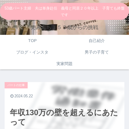
53歳パート主婦 夫は単身赴任 義母と同居２０年以上 子育ても終盤
です
えみんちょ５３歳からの挑戦
TOP
自己紹介
ブログ・インスタ
男子の子育て
実家問題
パートの仕事
2024.05.22
年収130万の壁を超えるにあた
って