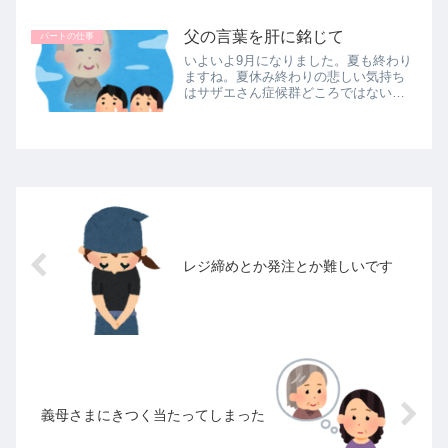
れて仕事をする決意でシフト多め、時
間長め。きちんとした契約はまだなの
父の言葉を肝に銘じて
パートの仕事
ですが、追って会社とは正式な...
いよいよ9月になりました。夏も終わり
ますね。夏休み終わりの悲しい気持ち
はサザエさん症候群どころではない。
24時間テレビ【サライ】を聞くと、も
っと物悲しくなって暗くなるのは私だ
けではないはず？！今のパートを始め
て18年くらい経ちますが、夏が終...
レジ締めとか発注とか難しいです
義母さまにきつく当たってしまった