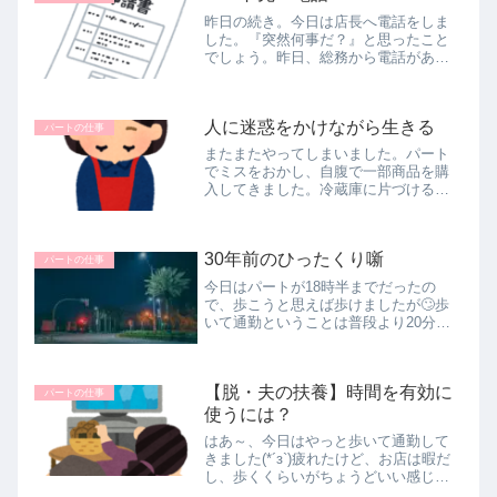
昨日の続き。今日は店長へ電話をしま
した。『突然何事だ？』と思ったこと
でしょう。昨日、総務から電話があっ
て、今後の見通しを店長に知らせるよ
うに言われたと伝えました。『結局い
つ復帰なんだ？』と店長は一番気にな
人に迷惑をかけながら生きる
るところだと思うので、母の状態を説
パートの仕事
明...
またまたやってしまいました。パート
でミスをおかし、自腹で一部商品を購
入してきました。冷蔵庫に片づけるべ
き商品をそのまま出しっぱなしで帰っ
てしまったのです。一晩冷蔵庫に入れ
なかったとて、冬だし大丈夫なんでし
30年前のひったくり噺
ょうが、でもお客様に売るわけには参
パートの仕事
り...
今日はパートが18時半までだったの
で、歩こうと思えば歩けましたが🙄歩
いて通勤ということは普段より20分早
く家を出なければなりません。それが
出来たら苦労はしない。お弁当作った
りコーヒーを入れたり、歯磨きしたり
【脱・夫の扶養】時間を有効に
トイレ行ったり・・・結局いつもの時...
パートの仕事
使うには？
はあ～、今日はやっと歩いて通勤して
きました(*´з`)疲れたけど、お店は暇だ
し、歩くくらいがちょうどいい感じ。
何度か書いてますが、夫の扶養から外