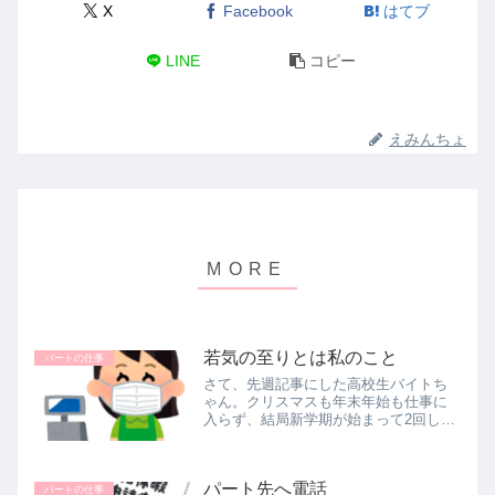
X
Facebook
はてブ
LINE
コピー
えみんちょ
若気の至りとは私のこと
パートの仕事
さて、先週記事にした高校生バイトち
ゃん。クリスマスも年末年始も仕事に
入らず、結局新学期が始まって2回しか
働けていません。昨日、久しぶりに夕
方からその子と二人きりで仕事するは
ずだったんだけど、午前中に電話があ
パート先へ電話
り、『お姉ちゃんがコロナにかかり、...
パートの仕事