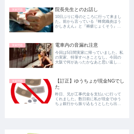
報告でした。・週二回の訪問で一回１
時間。・第１回目は買い物同行して一
院長先生とのお話し
緒に食材を買う。・２回目は一緒に食
実家問題
事...
10日ぶりに母のところに行って来まし
た。前から言っている『蜂窩織炎ほう
かしきえん』と『褥瘡じょくそう』が
尾を引いているようです。母はたった
１０日でさらに小さくなって手足は骨
と皮だけになり、頭まで一回り小さく
電車内の音漏れ注意
なったように思えました。体から水分...
実家問題
今回は5日間実家に帰っていました。私
の実家、特筆すべきことなし。今回の
大阪で何があったかなあと思い返して
みますと、行きの特急電車でほんの少
しのハプニングがあったことをお話し
します。コロナ前は指定席もそれなり
【訂正】ゆうちょが現金NGでし
に人がいて、知らない人と隣同士って...
実家問題
た
昨日、兄が工事代金を支払いに行って
くれました。数日前に私が現金でゆう
ちょ銀行から振り込もうとしたら出来
なかったので、そのことを記事にして
いました。👇兄は都市銀行に行ったので
すが、なんと！！普通に現金で振り込
み出来たって！！なんですと！！ゆう...