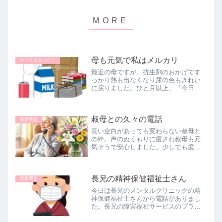
母も元気で私はメルカリ
やってよかった！
最近の母ですが、抗生剤のおかげです
っかり熱も出なくなり尿の色もきれい
に戻りました。ひと月以上、『今日
か？明日か？』と気を揉み、お盆に父
が連れて行ってしまうのかと思ってい
ましたが、母ができるだけ長生きでき
叔母との久々の電話
ることだけを望んでいた父が、連れて
実家問題
行っ...
長い空白があっても変わらない叔母と
の絆。声のぬくもりに癒され叔母も元
気そうで安心しました。少しでも癒し
になればとお花を送ることにします
た。
長兄の精神保健福祉士さん
実家問題
今日は長兄のメンタルクリニックの精
神保健福祉士さんから電話がありまし
た。長兄の障害福祉サービスのプラン
が決まったので、契約をしますという