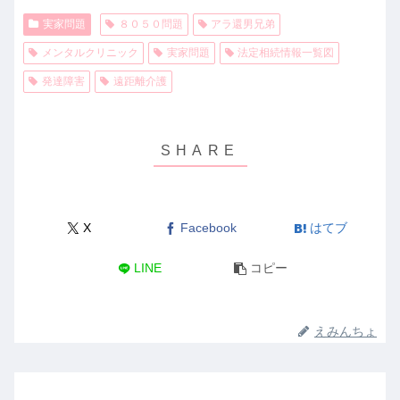
実家問題
８０５０問題
アラ還男兄弟
メンタルクリニック
実家問題
法定相続情報一覧図
発達障害
遠距離介護
X
Facebook
はてブ
LINE
コピー
えみんちょ