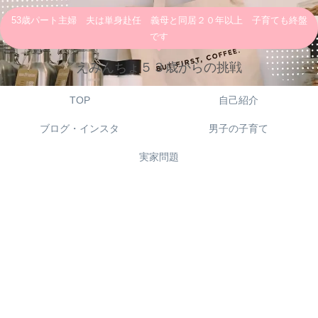
53歳パート主婦 夫は単身赴任 義母と同居２０年以上 子育ても終盤
です
えみんちょ５３歳からの挑戦
TOP
自己紹介
ブログ・インスタ
男子の子育て
実家問題