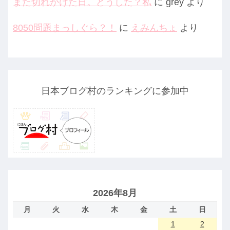
また切れかけた日。どうした？私
に
grey
より
8050問題まっしぐら？！
に
えみんちょ
より
日本ブログ村のランキングに参加中
2026年8月
月
火
水
木
金
土
日
1
2