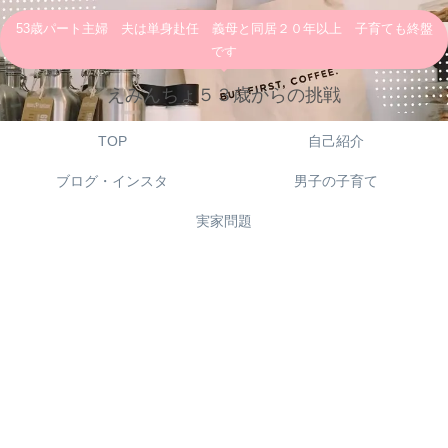
53歳パート主婦 夫は単身赴任 義母と同居２０年以上 子育ても終盤
です
えみんちょ５３歳からの挑戦
TOP
自己紹介
ブログ・インスタ
男子の子育て
実家問題