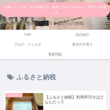
53歳パート主婦 夫は単身赴任 義母と同居２０年以上 子育ても終盤
です
えみんちょ５３歳からの挑戦
TOP
自己紹介
ブログ・インスタ
男子の子育て
実家問題
ふるさと納税
お金の話し
【ふるさと納税】利用率15％ほど
なんだって