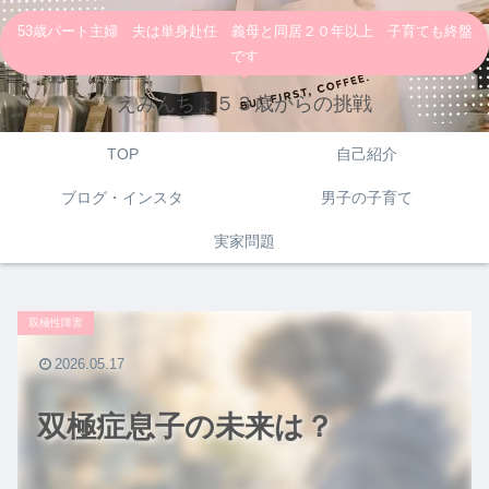
53歳パート主婦 夫は単身赴任 義母と同居２０年以上 子育ても終盤
です
えみんちょ５３歳からの挑戦
TOP
自己紹介
ブログ・インスタ
男子の子育て
実家問題
双極性障害
2026.05.17
双極症息子の未来は？