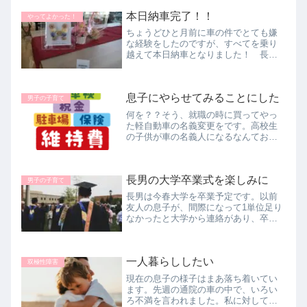
本日納車完了！！
やってよかった！
ちょうどひと月前に車の件でとても嫌
な経験をしたのですが、すべてを乗り
越えて本日納車となりました！ 長い
道のりでしたがなんとか無事にすべて
の手続きを終えて、夫に頼らずとも一
人でやり切ることが出来ました！！な
息子にやらせてみることにした
んでもやってみるもんです。
男子の子育て
何を？？そう、就職の時に買ってやっ
た軽自動車の名義変更をです。高校生
の子供が車の名義人になるなんておか
しいかな？と思って、私名義で購入し
ました。高校生でも名義人になれたの
かな？知りませんが。今回なぜに名義
長男の大学卒業式を楽しみに
変更しようとしているかというと、自
男子の子育て
動...
長男は今春大学を卒業予定です。以前
友人の息子が、間際になって1単位足り
なかったと大学から連絡があり、卒業
できなかったということがあったので
油断はできません。大学からは何も連
絡がなくいきなりの通告だったそうな
一人暮らししたい
ので、就職の内定とか、就職のための...
双極性障害
現在の息子の様子はまあ落ち着いてい
ます。先週の通院の車の中で、いろい
ろ不満を言われました。私に対して