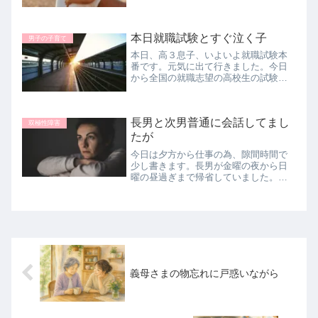
は、子供の頃から怒りすぎて恐くて何
も言えなかった、とか。（いや、十分
反抗してたよ）義母さまに対しては、
本日就職試験とすぐ泣く子
耳が遠くなってきて聞き返されてばっ
男子の子育て
かり...
本日、高３息子、いよいよ就職試験本
番です。元気に出て行きました。今日
から全国の就職志望の高校生の試験が
始まっていきます。みんな、緊張して
不安で泣きそうになっている子もいる
かもしれないけど、みんな同じだよ、
長男と次男普通に会話してまし
がんばれ( ｀ー´)ノ
双極性障害
たが
今日は夕方から仕事の為、隙間時間で
少し書きます。長男が金曜の夜から日
曜の昼過ぎまで帰省していました。お
正月帰って来てなかったので、就職前
最後に帰って来たかったようです。高
校時代の友人たちと会う予定がキャン
セルになったとかでずっと家に居まし
た...
義母さまの物忘れに戸惑いながら