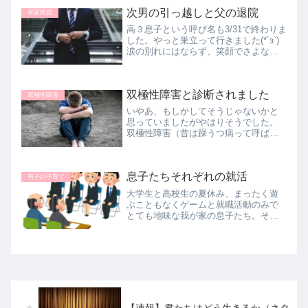
アドバイスなんてできません。なんと
次男の引っ越しと父の退院
実家問題
か自力で道を切り開いて行ってほしい
高３息子という呼び名も3/31で終わりま
ものです。
した。やっと巣立って行きました(*´з`)
涙の別れにはならず、笑顔でさよなら
できました。父が退院一昨日（3/31）父
が退院しました。急すぎてびっくり。
おまけに私も仕事が忙しいし、次男の
双極性障害と診断されました
引っ越しもあるし...
双極性障害
いやあ、もしかしてそうじゃないかと
思っていましたがやはりそうでした。
双極性障害（昔は躁うつ病って呼ばれ
てましたね）メンタル病む人たちの話
はいろいろなところで見聞きしていま
したが、それでも『えっ？まさか？！
息子たちそれぞれの就活
我が子が！！！』となんだか夢を見て
男子の子育て
い...
大学生と高校生の夏休み、まったく遊
ぶこともなくゲームと就職活動のみで
とても地味な我が家の息子たち。それ
ぞれの人生ですが、学生時代の楽しみ
を満喫できず母がやきもきしていま
す。その母は相変わらずのヨガを頑張
りたいのと読書しまくるぞ宣言です。