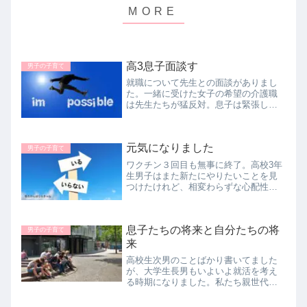
高3息子面談す
男子の子育て
就職について先生との面談がありまし
た。一緒に受けた女子の希望の介護職
は先生たちが猛反対。息子は緊張した
けど思いのたけをすべて出せて完璧な
面談だったと有頂天。そんなにうまく
就職出来ればいいけれど、受験も就職
元気になりました
も親は見守るしかないですね。
男子の子育て
ワクチン３回目も無事に終了。高校3年
生男子はまた新たにやりたいことを見
つけたけれど、相変わらずな心配性の
悩める子羊です。母は断捨離実行のた
め、ゴミ出しの日ごとに捨てる決意
と、大好きなドラマも取捨選択しまし
息子たちの将来と自分たちの将
た。マインドを変えることができるで
男子の子育て
しょうか？
来
高校生次男のことばかり書いてました
が、大学生長男もいよいよ就活を考え
る時期になりました。私たち親世代が
経験してきたことと、今とでは社会が
すっかり変わっています。いい加減な