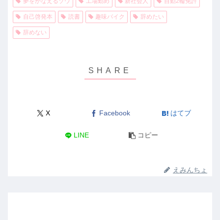
夢をかなえるゾウ
工場勤め
新社会人
自動2輪免許
自己啓発本
読書
趣味バイク
辞めたい
辞めない
X
Facebook
はてブ
LINE
コピー
えみんちょ