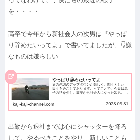
を・・・・
高卒で今年から新社会人の次男は『やっぱ
り辞めたいってよ』で書いてましたが、👇嫌
なものは嫌らしい。
やっぱり辞めたいってよ
父の体調のアップダウンが激しく、悶々とした
日々を過ごしております。ってことで、今日は息
子の話を少し。高卒から社会人になった次男。現
在は会社の寮と職場をただただ往復の日々。そし
て、工場での力仕事。もう、嫌になってきたと。
2023.05.31
kaji-kaji-channel.com
すべては想定内やよね？...
出勤から退社までは心にシャッターを降ろ
して、やるべきことをやり、新しいことも