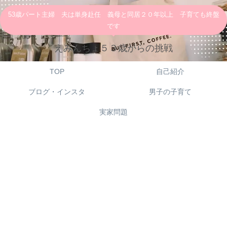
53歳パート主婦 夫は単身赴任 義母と同居２０年以上 子育ても終盤
です
えみんちょ５３歳からの挑戦
TOP
自己紹介
ブログ・インスタ
男子の子育て
実家問題