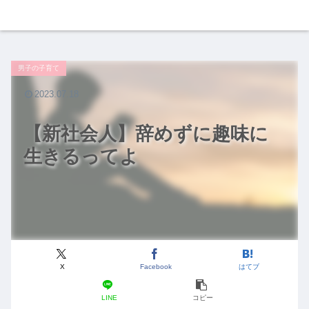
男子の子育て
2023.07.18
【新社会人】辞めずに趣味に
生きるってよ
X
Facebook
はてブ
LINE
コピー