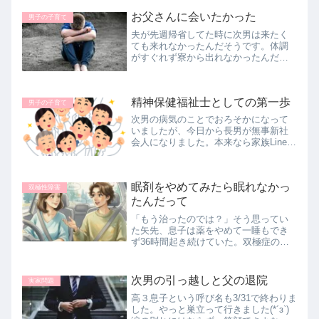
社内の誰かにお金を盗られていた事件
お父さんに会いたかった
はいちおう解決しました。まったく不
男子の子育て
本...
夫が先週帰省してた時に次男は来たく
ても来れなかったんだそうです。体調
がすぐれず寮から出れなかったんだっ
て。次男お父さんと会いたかったなお
父さんとしゃべる勇気がないとか言っ
てたんだけど、心は移ろいやす
精神保健福祉士としての第一歩
く・・・さて、次男から聞いた衝撃の
男子の子育て
内容につ...
次男の病気のことでおろそかになって
いましたが、今日から長男が無事新社
会人になりました。本来なら家族Lineで
『おめでとう！』などと交わし合うも
のですが、次男も読むのでなんとなく
希望に満ちた内容をLineに送るのがはば
眠剤をやめてみたら眠れなかっ
かられてしまう😥去年１年...
双極性障害
たんだって
「もう治ったのでは？」そう思ってい
た矢先、息子は薬をやめて一睡もでき
ず36時間起き続けていた。双極症のリ
アルと、母としての葛藤、そして少し
だけ見えた希望を綴ります。
次男の引っ越しと父の退院
実家問題
高３息子という呼び名も3/31で終わりま
した。やっと巣立って行きました(*´з`)