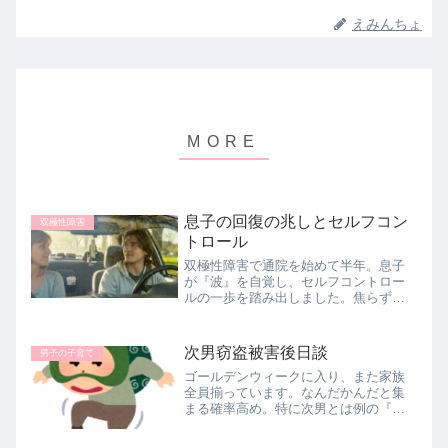
えみんちょ
息子の回復の兆しとセルフコン
双極性障害
トロール
双極性障害で通院を始めて半年。息子
が『波』を自覚し、セルフコントロー
ルの一歩を踏み出しました。焦らず少
しずつ回復へ向かう姿と、母の見守る
思いを記録しています。
次男窃盗被害後日談
男子の子育て
ゴールデンウィークに入り、また家族
全員揃っています。なんだかんだと集
まる確率高め。特に次男とは例の『財
布からお金が盗られている？』問題以
降、ちょくちょく話はしていました。