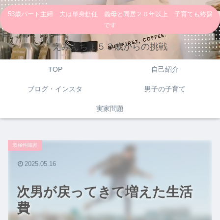
53歳パート主婦 夫は単身赴任 義母と同居２０年以上 子育ても終盤
です
えみんちょ５３歳からの挑戦
TOP
自己紹介
ブログ・インスタ
男子の子育て
実家問題
双極性障害
2025.05.16
次男が戻ってきて増えた生活
費