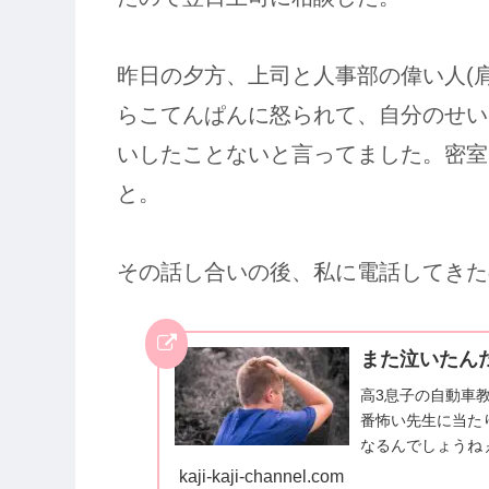
昨日の夕方、上司と人事部の偉い人(
らこてんぱんに怒られて、自分のせい
いしたことないと言ってました。密室
と。
その話し合いの後、私に電話してきた
また泣いたん
高3息子の自動車
番怖い先生に当た
なるんでしょうね
すぐ社会人なのに
kaji-kaji-channel.com