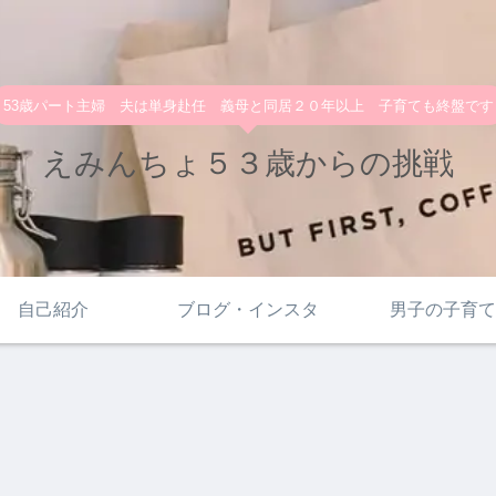
53歳パート主婦 夫は単身赴任 義母と同居２０年以上 子育ても終盤です
えみんちょ５３歳からの挑戦
自己紹介
ブログ・インスタ
男子の子育て