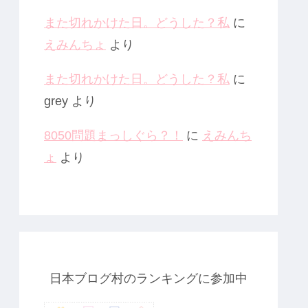
また切れかけた日。どうした？私
に
えみんちょ
より
また切れかけた日。どうした？私
に
grey
より
8050問題まっしぐら？！
に
えみんち
ょ
より
日本ブログ村のランキングに参加中