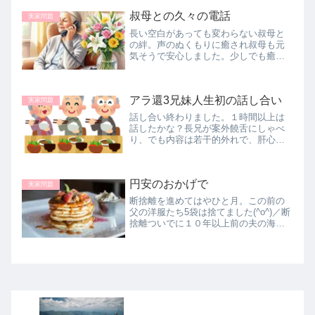
し、廃車になるので車を買うという連
叔母との久々の電話
絡がありました。車は父のものを兄が
実家問題
乗り...
長い空白があっても変わらない叔母と
の絆。声のぬくもりに癒され叔母も元
気そうで安心しました。少しでも癒し
になればとお花を送ることにします
た。
アラ還3兄妹人生初の話し合い
実家問題
話し合い終わりました。１時間以上は
話したかな？長兄が案外饒舌にしゃべ
り、でも内容は若干的外れで、肝心の
老後のお金は大丈夫なのか？との問い
かけには黙り込む。まあ、大丈夫とは
言えないでしょうね。私だって大丈夫
円安のおかげで
なんて言えませんから。いちおう、光
実家問題
熱...
断捨離を進めてはやひと月。この前の
父の洋服たち5袋は捨てました(^o^)／断
捨離ついでに１０年以上前の夫の海外
旅行の米ドルのあまりをやっと換金し
てきました。学生時代の友達と大阪梅
田でランチついでに行って来まし
た！！305ドル⇒43,139円...