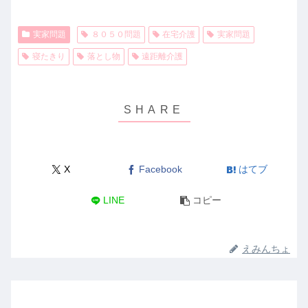
実家問題
８０５０問題
在宅介護
実家問題
寝たきり
落とし物
遠距離介護
X
Facebook
はてブ
LINE
コピー
えみんちょ