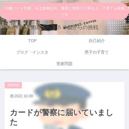
53歳パート主婦 夫は単身赴任 義母と同居２０年以上 子育ても終盤
です
えみんちょ５３歳からの挑戦
TOP
自己紹介
ブログ・インスタ
男子の子育て
実家問題
実家問題
2022.10.09
カードが警察に届いていまし
た