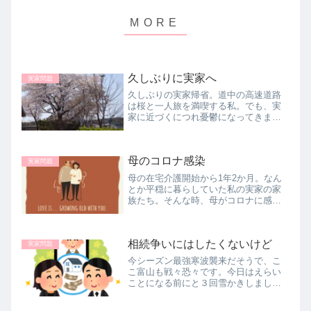
久しぶりに実家へ
実家問題
久しぶりの実家帰省。道中の高速道路
は桜と一人旅を満喫する私。でも、実
家に近づくにつれ憂鬱になってきま
す。今回も父がどんなことをしゃべっ
てくるか？ 普段、兄たちとはあまり
会話はないようなので、私がやること
母のコロナ感染
なすこと何かと口を出してきます。
実家問題
母の在宅介護開始から1年2か月。なん
とか平穏に暮らしていた私の実家の家
族たち。そんな時、母がコロナに感染
してしまった。父兄たちは濃厚接触者
でどうなるのか？感染3日目で突如入
院。介護中の人が感染してしまった時
相続争いにはしたくないけど
の残された家族の右往左往を綴りま
実家問題
す。
今シーズン最強寒波襲来だそうで、こ
こ富山も戦々恐々です。今日はえらい
ことになる前にと３回雪かきしまし
た。明日の朝が恐怖です。さて、実は3
か月ほど前に次兄が車で事故を起こ