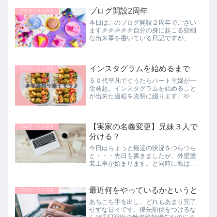
グを書くことによって、いろいろなこ
ブログ開設2周年
とを考えたり気づけたりして、楽しん
ブログ・インスタ
で書...
本日はこのブログ開設２周年でござい
ます🎉🎉🎉🎉🎉自分の身に起こる些細
な出来事を書いている日記ですが、読
んで下さっている方も少しづつ増え、
ありがたく励みになっております。主
に、子供や実家のことを書き綴ってき
インスタグラムを始めるまで
ましたが、昨年に相次いで父母が亡く
ブログ・インスタ
な...
５０代平凡でぐうたらパート主婦が一
念発起。インスタグラムを始めること
が出来た過程を克明に綴ります。やっ
てみないとわからない精神でチャレン
ジし続けます。高校生息子に笑われな
がらも地道に気長にやり続けた結
【実家の名義変更】兄妹３人で
果・・・
ブログ・インスタ
分ける？
今日はちょっと最近の状況をつらつら
と・・・先日も書きましたが、外壁塗
装工事が始まります。と同時に私は実
家へ3泊4日で行って来ます。母が亡く
なって丸１年。一周忌法要は６月に父
の分と合同で済ませましたので法要は
最近何をやっているかというと
ブログ・インスタ
特にしません。メインの予定はお墓参...
あちこち手を出し、どれもあまり完了
せずな日々です。優先順位をつけるな