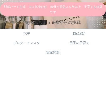
53歳パート主婦 夫は単身赴任 義母と同居２０年以上 子育ても終盤
です
えみんちょ５３歳からの挑戦
TOP
自己紹介
ブログ・インスタ
男子の子育て
実家問題