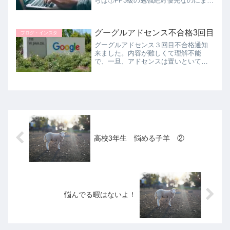
らば①FP3級の勉強絶対優先なのにまだ
時間があるからとつい後回し。まだ試
験の申込してないから甘えてしまって
ますね。せっかく勉強しても間が空い
グーグルアドセンス不合格3回目
て忘れてしまいます💦②夫の実父の...
ブログ・インスタ
グーグルアドセンス３回目不合格通知
来ました。内容が難しくて理解不能
で、一旦、アドセンスは置いといて、
新たに広告を貼る方法を勉強します。
アドセンスにこだわらず日々の記事更
新を当面の目標にすることにします。
高校3年生 悩める子羊 ②
悩んでる暇はないよ！