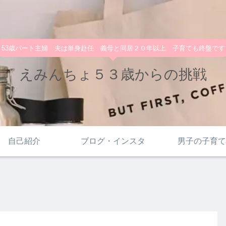
53歳パート主婦 夫は単身赴任 義母と同居２０年以上 子育ても終盤です
えみんちょ５３歳からの挑戦
自己紹介
ブログ・インスタ
男子の子育て