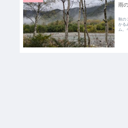
雨
秋の
かる
ム。