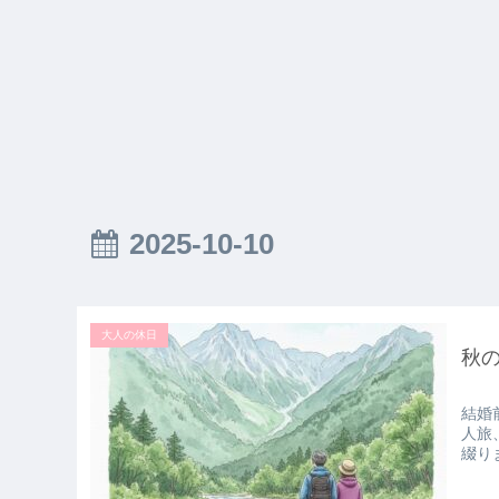
2025-10-10
大人の休日
秋
結婚
人旅
綴り