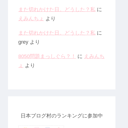
また切れかけた日。どうした？私
に
えみんちょ
より
また切れかけた日。どうした？私
に
grey
より
8050問題まっしぐら？！
に
えみんち
ょ
より
日本ブログ村のランキングに参加中