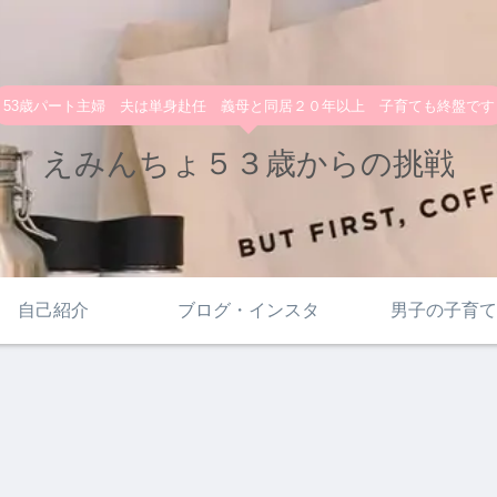
53歳パート主婦 夫は単身赴任 義母と同居２０年以上 子育ても終盤です
えみんちょ５３歳からの挑戦
自己紹介
ブログ・インスタ
男子の子育て