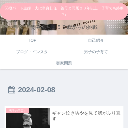
53歳パート主婦 夫は単身赴任 義母と同居２０年以上 子育ても終盤
です
えみんちょ５３歳からの挑戦
TOP
自己紹介
ブログ・インスタ
男子の子育て
実家問題
2024-02-08
男子の子育て
ギャン泣き坊やを見て我がふり直
す