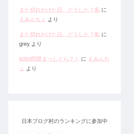
また切れかけた日。どうした？私
に
えみんちょ
より
また切れかけた日。どうした？私
に
grey
より
8050問題まっしぐら？！
に
えみんち
ょ
より
日本ブログ村のランキングに参加中