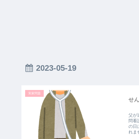
2023-05-19
実家問題
せ
父が
問看
の日
れま