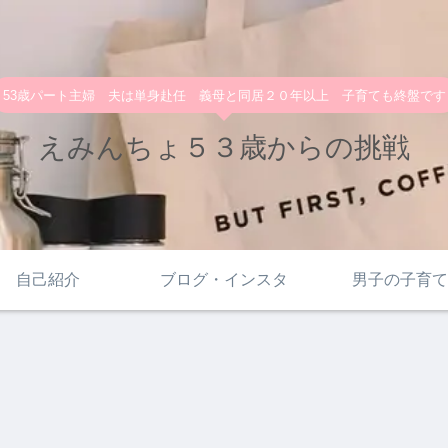
53歳パート主婦 夫は単身赴任 義母と同居２０年以上 子育ても終盤です
えみんちょ５３歳からの挑戦
自己紹介
ブログ・インスタ
男子の子育て