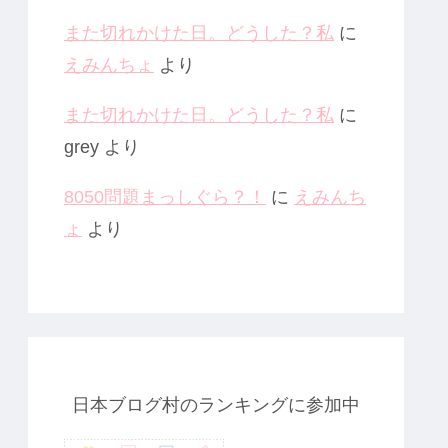
また切れかけた日。どうした？私
に
えみんちょ
より
また切れかけた日。どうした？私
に
grey
より
8050問題まっしぐら？！
に
えみんち
ょ
より
日本ブログ村のランキングに参加中