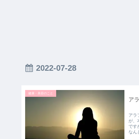
2022-07-28
健康・美容のこと
ア
アラ
が、
です
なん