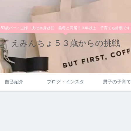
53歳パート主婦 夫は単身赴任 義母と同居２０年以上 子育ても終盤です
えみんちょ５３歳からの挑戦
自己紹介
ブログ・インスタ
男子の子育て