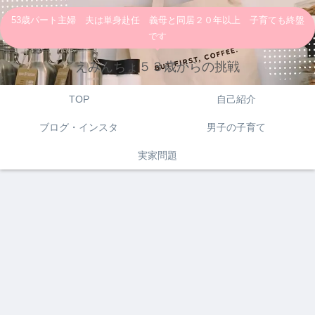
53歳パート主婦 夫は単身赴任 義母と同居２０年以上 子育ても終盤
です
えみんちょ５３歳からの挑戦
TOP
自己紹介
ブログ・インスタ
男子の子育て
実家問題