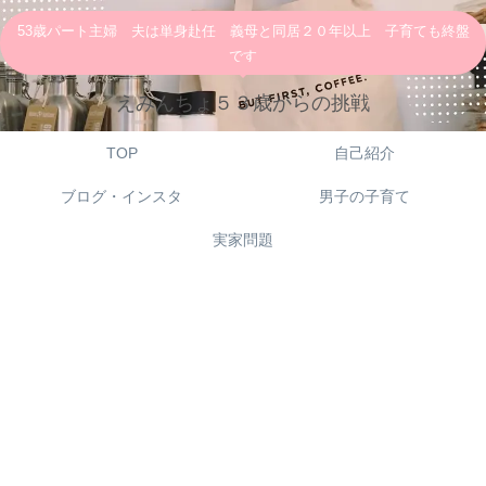
53歳パート主婦 夫は単身赴任 義母と同居２０年以上 子育ても終盤
です
えみんちょ５３歳からの挑戦
TOP
自己紹介
ブログ・インスタ
男子の子育て
実家問題