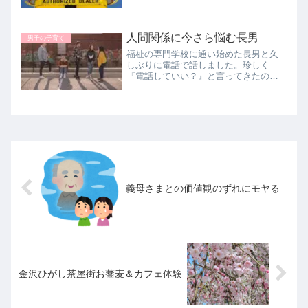
てきました。年末にまた家族全員健康
に揃うことができ、明日からの仕事も
またがんばろうと思います。
人間関係に今さら悩む長男
男子の子育て
福祉の専門学校に通い始めた長男と久
しぶりに電話で話しました。珍しく
『電話していい？』と言ってきたので
す。学校でのいろいろな出来事を聞い
てほしかったみたいです。社会人枠の
クラスなので年齢や経験値がバラバ
ラ。そんな大人の集団のはずなのに、
問題は...
義母さまとの価値観のずれにモヤる
金沢ひがし茶屋街お蕎麦＆カフェ体験