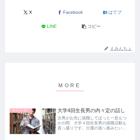
X
Facebook
はてブ
LINE
コピー
えみんちょ
大学4回生長男の内々定の話し
男子の子育て
次男がお先に就職してほっと一息もつ
かの間、大学４回生長男の就職活動も
真っ盛りです。介護の道へ進みたいと
は去年から言っておりましたが、学部
の専攻とまったく違うしやる気だけで