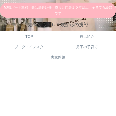
53歳パート主婦 夫は単身赴任 義母と同居２０年以上 子育ても終盤
です
えみんちょ５３歳からの挑戦
TOP
自己紹介
ブログ・インスタ
男子の子育て
実家問題