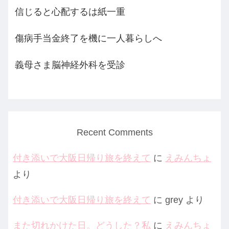
信じると心配するは紙一重
傷病手当金終了を機に一人暮らしへ
義母さま脳神経外科を受診
Recent Comments
付き添いで大阪日帰り旅を終えて
に
えみんちょ
より
付き添いで大阪日帰り旅を終えて
に
grey
より
また切れかけた日。どうした？私
に
えみんちょ