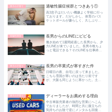
務まるようなものじゃないのは承知の
過敏性腸症候群とつきあう①
上で内々定を受けてしまいました。
男子の子育て
高3息子はだいたい機嫌よく学校に行っ
ております。だがしかし、体育のバス
ケットボールが嫌らしく、久しぶりに
お腹痛くて下痢でうなっていました。
そんなことで社会人になれるのか、結
局いくつになっても親は心配し続ける
長男からのLINEにビビる
生き物なんでしょうね。
双極性障害
働き始めて1週間経過した長男から、夕
方LINEが来ていました。長男今晩ちょ
っと電話できる？そのLINEを仕事終わ
りの職場で見た私に戦慄が走りました
(笑)私うわっ！！もう辞めたいのか？
『仕事嫌だ、俺には無理』とかの話な
長男の卒業式が寒すぎた件
のか？？17時過ぎにLI...
男子の子育て
日曜日の夜、自宅に戻って来ました。
こちら雪国が寒いのは当たり前です
が、大阪も同じように寒かった。土曜
日の卒業式もめちゃくちゃ寒く、雨と
寒さで、ハレの日がとても残念という
結果でした。その上、著名な方々のス
ディーラーをお薦めする理由
ピーチが『こんなもんなの？』という
男子の子育て
感じ...
中古車販売業者の強烈な営業にへこん
でおりましたが、時間と共に腹立ちの
気持ちのお陰で逆にメンタルも回復し