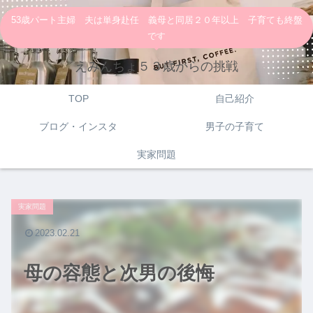
53歳パート主婦 夫は単身赴任 義母と同居２０年以上 子育ても終盤
です
えみんちょ５３歳からの挑戦
TOP
自己紹介
ブログ・インスタ
男子の子育て
実家問題
実家問題
2023.02.21
母の容態と次男の後悔