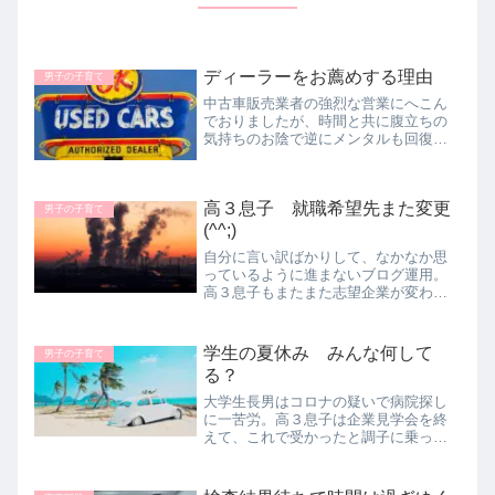
ディーラーをお薦めする理由
男子の子育て
中古車販売業者の強烈な営業にへこん
でおりましたが、時間と共に腹立ちの
気持ちのお陰で逆にメンタルも回復し
てきました。年末にまた家族全員健康
に揃うことができ、明日からの仕事も
またがんばろうと思います。
高３息子 就職希望先また変更
男子の子育て
(^^;)
自分に言い訳ばかりして、なかなか思
っているように進まないブログ運用。
高３息子もまたまた志望企業が変わっ
ております。今は目の前の期末テスト
に向けて、全力投球⁈ というほどでは
ないですが、それなりに頑張っていま
学生の夏休み みんな何して
男子の子育て
す(^^ゞ
る？
大学生長男はコロナの疑いで病院探し
に一苦労。高３息子は企業見学会を終
えて、これで受かったと調子に乗って
います。息子二人、それぞれの夏休み
ですが、たいして楽しい出来事もな
く、今時の若者たちは、楽しい夏休み