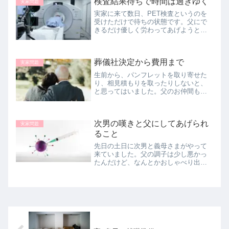
検査結果待ちで時間は過ぎゆく
実家問題
過ごせているのでしょうか？
実家に来て数日、PET検査というのを
受けただけで待ちの状態です。父にで
きるだけ優しく労わってあげようと思
って過ごしています。母の施設の看護
師さんに『お父さんを愛してあげて
ね』と言われ、さらに気づきがありま
葬儀社決定から費用まで
した。
実家問題
生前から、パンフレットを取り寄せた
り、相見積もりを取ったりしないと、
と思ってはいました。父のお仲間もほ
とんど鬼籍に入られてるし、コロナ禍
でご近所さんのお葬式もほぼないみた
いだし、何より父から『お金使わんで
次男の嘆きと父にしてあげられ
いいぞ、質素でいいぞ』と言われてい
実家問題
た...
ること
先日の土日に次男と義母さまがやって
来ていました。父の調子は少し悪かっ
たんだけど、なんとかおしゃべり出来
ました。夜は駅前の居酒屋へ長男・次
男・義母さま・私との４人で行ってき
ました。居酒屋でもお好み焼きを注文
(｡･ω･｡)ﾉ♡ 居酒屋なのに恐る...