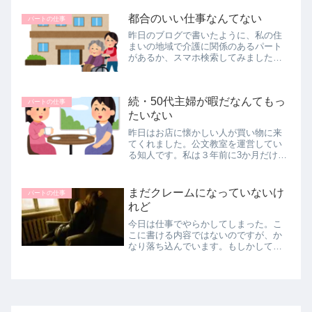
りコーヒーを入れたり、歯磨きしたり
都合のいい仕事なんてない
トイレ行ったり・・・結局いつもの時...
パートの仕事
昨日のブログで書いたように、私の住
まいの地域で介護に関係のあるパート
があるか、スマホ検索してみました
が、そんな都合のいいパートは出てき
ませんでした。友人は私の長男がバイ
トしている知的障害者向けのグループ
続・50代主婦が暇だなんてもっ
ホームでもいいんじゃない？と言って
パートの仕事
まし...
たいない
昨日はお店に懐かしい人が買い物に来
てくれました。公文教室を運営してい
る知人です。私は３年前に3か月だけこ
の知人に頼まれて、丸付けの仕事を掛
け持ちでしていたことがありました。
掛け持ちし出したと同時位に実家の母
まだクレームになっていないけ
パートの仕事
が脳梗塞になり、結局公文は３か月で...
れど
今日は仕事でやらかしてしまった。こ
こに書ける内容ではないのですが、か
なり落ち込んでいます。もしかして明
日にでもお客様からクレームが入るか
もしれない(T_T)間違った情報を答えて
しまい、私の怠慢・傲慢・思い込みが
招いた痛恨のミス。仕事を嫌々や...