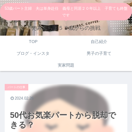
53歳パート主婦 夫は単身赴任 義母と同居２０年以上 子育ても終盤
です
えみんちょ５３歳からの挑戦
TOP
自己紹介
ブログ・インスタ
男子の子育て
実家問題
パートの仕事
2024.02.26
50代お気楽パートから脱却で
きる？