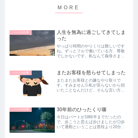
人生を無為に過ごしてきてしま
パートの仕事
った
やっぱり時間のやりくりは難しいです
ね。ずっとフルで働いている方、尊敬
でしかないです。私なんて義母さまと
ずっと同居していて家事をほぼしても
らっていたのに、その空いた時間はダ
ラダラと20年も無為に過ごしてしまっ
またお客様を怒らせてしまった
パートの仕事
た。これを取り返すべく時間を有効に...
またまたお客様との嫌なやり取りで
す。すみません💦私が至らないから招
いたことなんだけど、そんな言い方し
なくても・・・って感じ(涙)アプリでの
ポイントの使い方みたいなことを聞か
れ、他人のスマホって見てもよく分か
30年前のひったくり噺
らないし、老眼で何書いてるのか見え...
パートの仕事
今日はパートが18時半までだったの
で、歩こうと思えば歩けましたが🙄歩
いて通勤ということは普段より20分早
く家を出なければなりません。それが
出来たら苦労はしない。お弁当作った