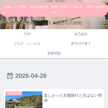
53歳パート主婦 夫は単身赴任 義母と同居２０年以上 子育ても終盤
です
えみんちょ５３歳からの挑戦
TOP
自己紹介
ブログ・インスタ
男子の子育て
実家問題
2026-04-26
大人の休日
楽しかった京都旅行と次はない理
由