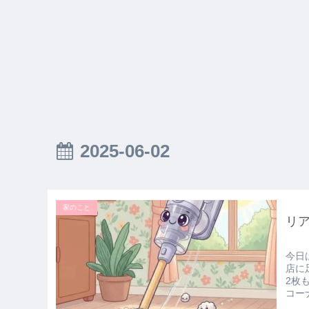
2025-06-02
家のこと
リ
今日
店に
2枚
コー