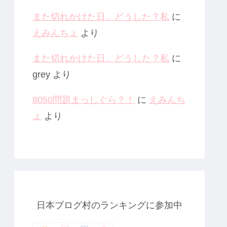
また切れかけた日。どうした？私
に
えみんちょ
より
また切れかけた日。どうした？私
に
grey
より
8050問題まっしぐら？！
に
えみんち
ょ
より
日本ブログ村のランキングに参加中