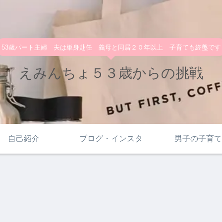
53歳パート主婦 夫は単身赴任 義母と同居２０年以上 子育ても終盤です
えみんちょ５３歳からの挑戦
自己紹介
ブログ・インスタ
男子の子育て