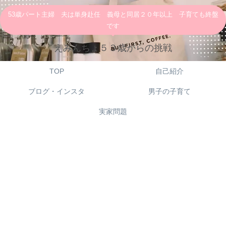
53歳パート主婦 夫は単身赴任 義母と同居２０年以上 子育ても終盤
です
えみんちょ５３歳からの挑戦
TOP
自己紹介
ブログ・インスタ
男子の子育て
実家問題