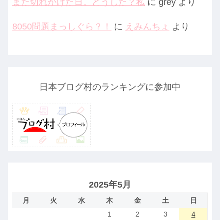
また切れかけた日。どうした？私
に
grey
より
8050問題まっしぐら？！
に
えみんちょ
より
日本ブログ村のランキングに参加中
2025年5月
月
火
水
木
金
土
日
1
2
3
4