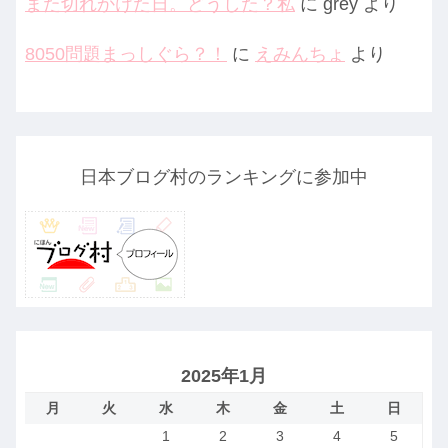
また切れかけた日。どうした？私
に
grey
より
8050問題まっしぐら？！
に
えみんちょ
より
日本ブログ村のランキングに参加中
2025年1月
月
火
水
木
金
土
日
1
2
3
4
5