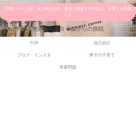
53歳パート主婦 夫は単身赴任 義母と同居２０年以上 子育ても終盤
です
えみんちょ５３歳からの挑戦
TOP
自己紹介
ブログ・インスタ
男子の子育て
実家問題