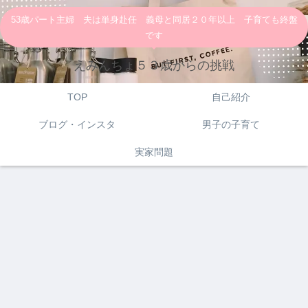
53歳パート主婦 夫は単身赴任 義母と同居２０年以上 子育ても終盤
です
えみんちょ５３歳からの挑戦
TOP
自己紹介
ブログ・インスタ
男子の子育て
実家問題