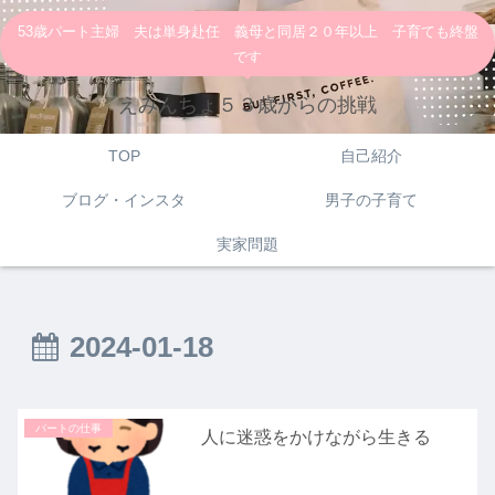
53歳パート主婦 夫は単身赴任 義母と同居２０年以上 子育ても終盤
です
えみんちょ５３歳からの挑戦
TOP
自己紹介
ブログ・インスタ
男子の子育て
実家問題
2024-01-18
パートの仕事
人に迷惑をかけながら生きる