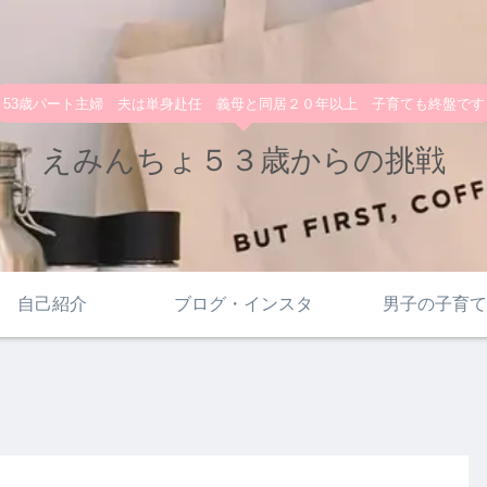
53歳パート主婦 夫は単身赴任 義母と同居２０年以上 子育ても終盤です
えみんちょ５３歳からの挑戦
自己紹介
ブログ・インスタ
男子の子育て