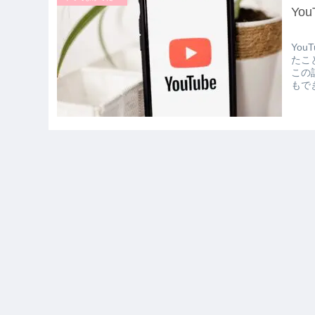
Yo
Yo
たこ
この
もで