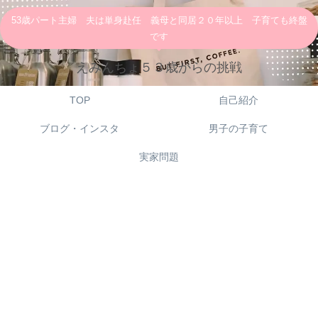
53歳パート主婦 夫は単身赴任 義母と同居２０年以上 子育ても終盤
です
えみんちょ５３歳からの挑戦
TOP
自己紹介
ブログ・インスタ
男子の子育て
実家問題