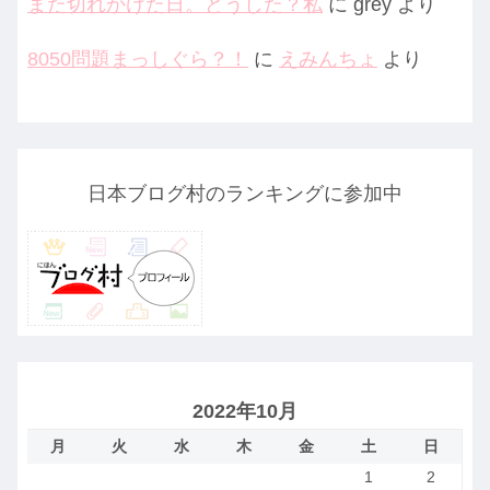
また切れかけた日。どうした？私
に
grey
より
8050問題まっしぐら？！
に
えみんちょ
より
日本ブログ村のランキングに参加中
2022年10月
月
火
水
木
金
土
日
1
2