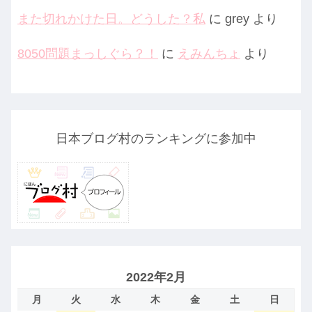
また切れかけた日。どうした？私
に
grey
より
8050問題まっしぐら？！
に
えみんちょ
より
日本ブログ村のランキングに参加中
2022年2月
月
火
水
木
金
土
日