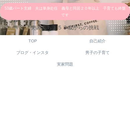
53歳パート主婦 夫は単身赴任 義母と同居２０年以上 子育ても終盤
です
えみんちょ５３歳からの挑戦
TOP
自己紹介
ブログ・インスタ
男子の子育て
実家問題