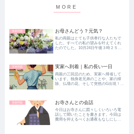
お母さんどう？元気？
実家問題
私の両親はとても子供孝行な人たちで
した。すべての私の望みを叶えてくれ
たのでした。10月24日午後３時２５分
母が永遠の眠りにつきました。やっと
やっと楽になれた瞬間でした。父が亡
くなったのは６月２４日ですので、母
実家へ到着｜私の長い一日
とは月命日が同じです。お寺さんに...
実家問題
両親の三回忌のため、実家へ帰省して
います。独身老兄弟のことや、家の掃
除、仏壇の花、そして突然のG出現！？
リアルな帰省体験を綴ります。
お寺さんとの会話
実家問題
今日はお寺さんに図々しくいろいろ電
話して聞いたことを書きます。今回は
費用を抑えるべくお通夜もなしにしま
した。お寺さんさえ承知して下されば
よいと葬儀屋さんは言われました。ご
住職あー、そうですか。わかりまし