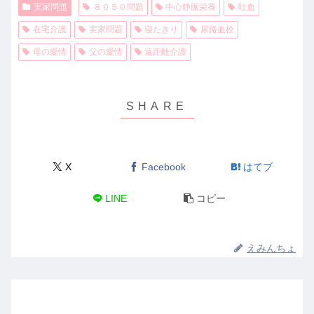
実家問題
８０５０問題
中心静脈栄養
吐血
在宅介護
実家問題
寝たきり
尿路血栓
母の愛情
父の愛情
遠距離介護
X
Facebook
はてブ
LINE
コピー
えみんちょ