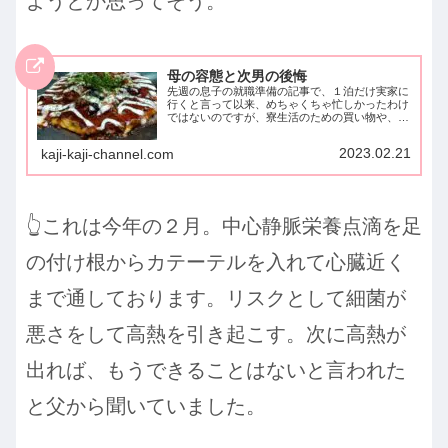
ようとか思ってそう。
母の容態と次男の後悔
先週の息子の就職準備の記事で、１泊だけ実家に
行くと言って以来、めちゃくちゃ忙しかったわけ
ではないのですが、寮生活のための買い物や、考
えなければならないことを優先していたら、どう
もブログを書く頭脳にならず、サボっておりまし
2023.02.21
kaji-kaji-channel.com
たm(__)m実家の...
👆これは今年の２月。中心静脈栄養点滴を足
の付け根からカテーテルを入れて心臓近く
まで通しております。リスクとして細菌が
悪さをして高熱を引き起こす。次に高熱が
出れば、もうできることはないと言われた
と父から聞いていました。