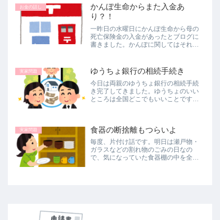
かんぽ生命からまた入金あ
た。特に問題なく連絡は済みました。
お金の話し
夜に...
り？！
一昨日の水曜日にかんぽ生命から母の
死亡保険金の入金があったとブログに
書きました。かんぽに関してはそれで
終わりだと思っていました。本日、楽
天銀行から【入金のお知らせ】メール
が届き、『へ？何の入金？怖い怖い』
ゆうちょ銀行の相続手続き
実家問題
と思いながら、サイトを確認してみる
今日は両親のゆうちょ銀行の相続手続
と...
き完了してきました。ゆうちょのいい
ところは全国どこでもいいことです。
我が家の個人的な手続きの話しです
が、どなたかの参考になればと思いま
す。まずは郵便局へ父は去年の6月、母
食器の断捨離もつらいよ
は10月に亡くなりました。死後半年
実家問題
く...
毎度、片付け話です。明日は瀬戸物・
ガラスなどの割れ物のごみの日なの
で、気になっていた食器棚の中を全部
出してみました。出した中身の写真撮
り忘れ。毎度すみません💦💦どうして
も気持ちが先走り、すべてを納め終わ
ってから写真撮り忘れに気づきました
(T...