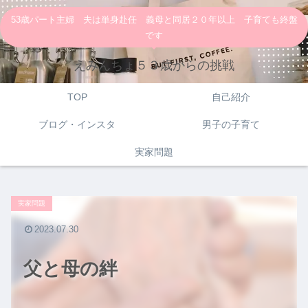
53歳パート主婦 夫は単身赴任 義母と同居２０年以上 子育ても終盤
です
えみんちょ５３歳からの挑戦
TOP
自己紹介
ブログ・インスタ
男子の子育て
実家問題
実家問題
2023.07.30
父と母の絆