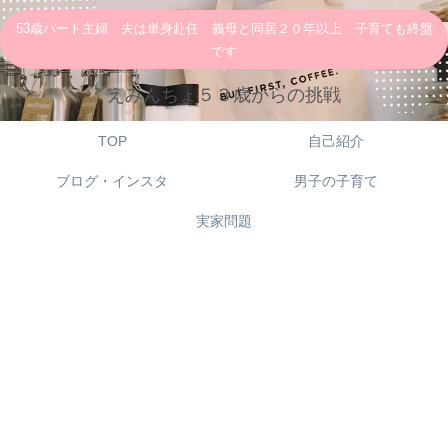
53歳パート主婦 夫は単身赴任 義母と同居２０年以上 子育ても終盤
です
えみんちょ５３歳からの挑戦
TOP
自己紹介
ブログ・インスタ
男子の子育て
実家問題