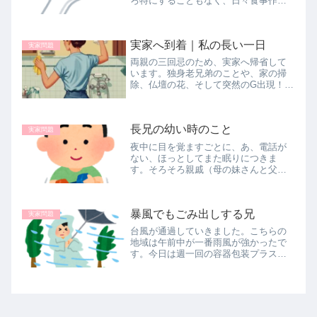
ろ特にすることもなく、日々食事作り
と掃除をしております。何度も言って
おりますが、不用品があふれている
家。片付けしたいけど出来ない。た
実家へ到着｜私の長い一日
だ、掃除機をかけて拭き掃除をするだ
実家問題
け。...
両親の三回忌のため、実家へ帰省して
います。独身老兄弟のことや、家の掃
除、仏壇の花、そして突然のG出現！？
リアルな帰省体験を綴ります。
長兄の幼い時のこと
実家問題
夜中に目を覚ますごとに、あ、電話が
ない、ほっとしてまた眠りにつきま
す。そろそろ親戚（母の妹さんと父の
妹さん）に状況を伝えておこうと電話
しました。まずは母の妹さん。おしゃ
べりが止まらない方ですが、数少ない
暴風でもごみ出しする兄
身内の人としゃべるのは安心感があり
実家問題
ます...
台風が通過していきました。こちらの
地域は午前中が一番雨風が強かったで
す。今日は週一回の容器包装プラスチ
ックのごみ出し日でした。ごみは長兄
の担当です。容器包装プラスチックご
みって軽いんです。暴風雨の中、外に
出しに行こうとしていました。なぜ
か、...