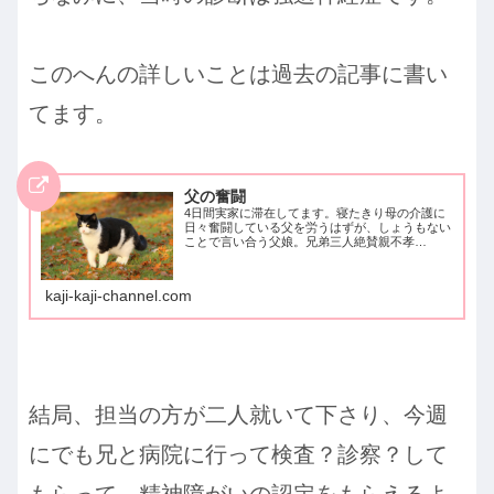
このへんの詳しいことは過去の記事に書い
てます。
父の奮闘
4日間実家に滞在してます。寝たきり母の介護に
日々奮闘している父を労うはずが、しょうもない
ことで言い合う父娘。兄弟三人絶賛親不孝
中？？ 長兄の抱える発達障害（アスペルガー症
候群？）が、結局のところ我が家の一番の問題な
のでは？
kaji-kaji-channel.com
結局、担当の方が二人就いて下さり、今週
にでも兄と病院に行って検査？診察？して