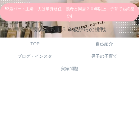
53歳パート主婦 夫は単身赴任 義母と同居２０年以上 子育ても終盤
です
えみんちょ５３歳からの挑戦
TOP
自己紹介
ブログ・インスタ
男子の子育て
実家問題