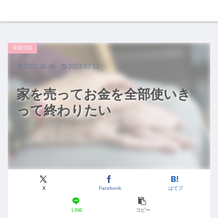
実家問題
2022.06.06
2023.07.12
家を売ってお金を全部使いき
って終わりたい
X
Facebook
はてブ
LINE
コピー