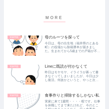
母のルーツを探って
実家問題
今日は、母の出生地（福井県のとある
町）の役場から除籍謄本が届きまし
た。生まれてから5歳までの戸籍が不明
だったのですが、ありました！大阪の
法務局の方は『もしかして無戸籍状態
だったのかも？当時はよくあることで
Lineに既読が付かなくて
す』とおっしゃていましたが、ありま
実家問題
し...
昨日はモヤモヤ、イライラが募って書
きなぐってしまいましたが、今日は少
し復活。何故かというと、やっと次兄
へのLineに既読が付いたから。先週金曜
の夜に実家から自宅に戻り、次兄にLine
するも、今日の昼まで既読さえも付か
食事作りと掃除するしかない私
ず、かなり心配してしまっ...
実家問題
実家に来て1週間・・・・暇です。仕事
を休職してまで来たけれど、今のとこ