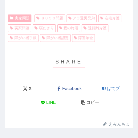
実家問題
８０５０問題
アラ還男兄弟
在宅介護
実家問題
寝たきり
親の終活
遠距離介護
障がい者手帳
障がい者認定
障害年金
X
Facebook
はてブ
LINE
コピー
えみんちょ