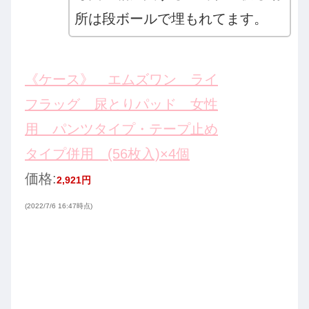
所は段ボールで埋もれてます。
《ケース》 エムズワン ライ
フラッグ 尿とりパッド 女性
用 パンツタイプ・テープ止め
タイプ併用 (56枚入)×4個
価格:
2,921円
(2022/7/6 16:47時点)