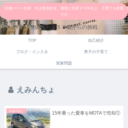
53歳パート主婦 夫は単身赴任 義母と同居２０年以上 子育ても終盤
です
えみんちょ５３歳からの挑戦
TOP
自己紹介
ブログ・インスタ
男子の子育て
実家問題
えみんちょ
お金の話し
15年乗った愛車をMOTAで売却①